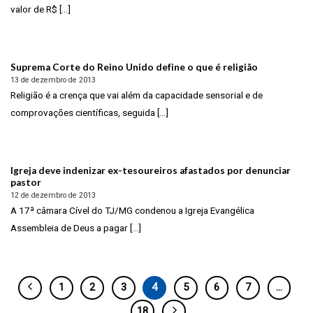
valor de R$ [...]
Suprema Corte do Reino Unido define o que é religião
13 de dezembro de 2013
Religião é a crença que vai além da capacidade sensorial e de
comprovações científicas, seguida [...]
Igreja deve indenizar ex-tesoureiros afastados por denunciar
pastor
12 de dezembro de 2013
A 17ª câmara Cível do TJ/MG condenou a Igreja Evangélica
Assembleia de Deus a pagar [...]
1
2
3
4
5
6
7
…
18