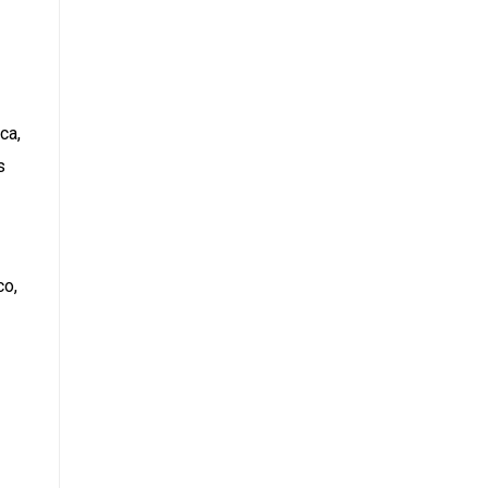
ca,
s
co,