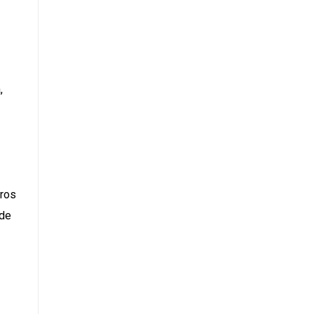
,
tros
 de