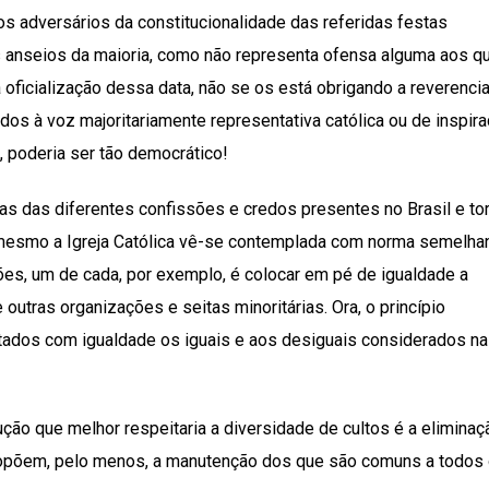
os adversários da constitucionalidade das referidas festas
os anseios da maioria, como não representa ofensa alguma aos q
oficialização dessa data, não se os está obrigando a reverencia
os à voz majoritariamente representativa católica ou de inspir
a, poderia ser tão democrático!
as das diferentes confissões e credos presentes no Brasil e to
 mesmo a Igreja Católica vê-se contemplada com norma semelhan
giões, um de cada, por exemplo, é colocar em pé de igualdade a
 outras organizações e seitas minoritárias. Ora, o princípio
atados com igualdade os iguais e aos desiguais considerados na
ção que melhor respeitaria a diversidade de cultos é a eliminaç
propõem, pelo menos, a manutenção dos que são comuns a todos