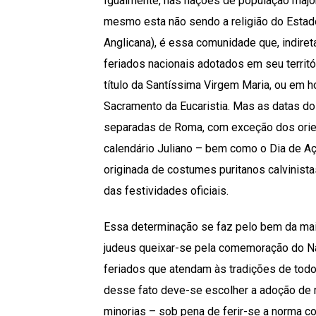
Igualmente, nas nações de população majo
mesmo esta não sendo a religião do Estado
Anglicana), é essa comunidade que, indire
feriados nacionais adotados em seu territó
título da Santíssima Virgem Maria, ou em
Sacramento da Eucaristia. Mas as datas do
separadas de Roma, com exceção dos orient
calendário Juliano – bem como o Dia de A
originada de costumes puritanos calvinist
das festividades oficiais.
Essa determinação se faz pelo bem da maior
judeus queixar-se pela comemoração do Nat
feriados que atendam às tradições de todo
desse fato deve-se escolher a adoção de m
minorias – sob pena de ferir-se a norma co