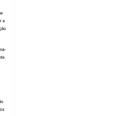
ue
r a
ação
rná-
te.
ão
 os