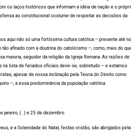
om os laços históricos que informam a idéia de nação e o própri
 ofensa ao constitucional costume de respeitar as decisões da
s aqui não só uma fortíssima cultura católica – presente até n
tão afinado com a doutrina do catolicismo –, como, mais do qu
a maioria, seguidor da religião da Igreja Romana. As razões de
as na lista de feriados oficiais deve-se, sobretudo – e estamos
istas, apesar de nossa inclinação pela Teoria do Direito como
ino –, a essa predominância da população católica.
de janeiro, (…) e 25 de dezembro.
us, e a Solenidade do Natal, festas cristãs, são abrigados pela