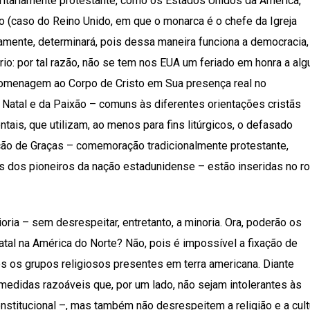
ritariamente protestante, como os Estados Unidos da América,
 (caso do Reino Unido, em que o monarca é o chefe da Igreja
tamente, determinará, pois dessa maneira funciona a democracia,
rio: por tal razão, não se tem nos EUA um feriado em honra a al
 homenagem ao Corpo de Cristo em Sua presença real no
 Natal e da Paixão – comuns às diferentes orientações cristãs
ais, que utilizam, ao menos para fins litúrgicos, o defasado
ção de Graças – comemoração tradicionalmente protestante,
as dos pioneiros da nação estadunidense – estão inseridas no ro
ia – sem desrespeitar, entretanto, a minoria. Ora, poderão os
al na América do Norte? Não, pois é impossível a fixação de
s os grupos religiosos presentes em terra americana. Diante
edidas razoáveis que, por um lado, não sejam intolerantes às
nstitucional –, mas também não desrespeitem a religião e a cult