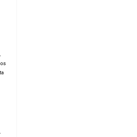
,
sos
ta
r